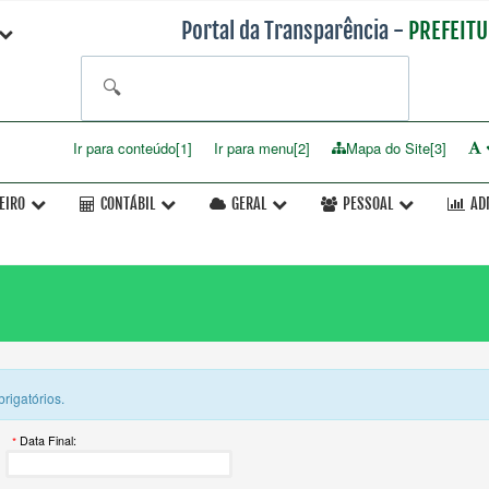
Portal da Transparência -
PREFEITU
🔍
Ir para conteúdo[1]
Ir para menu[2]
Mapa do Site[3]
EIRO
CONTÁBIL
GERAL
PESSOAL
AD
rigatórios.
Data Final: