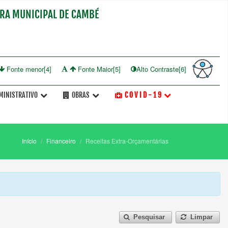
RA MUNICIPAL DE CAMBÉ
Fonte menor[4]
Fonte Maior[5]
Alto Contraste[6]
MINISTRATIVO
OBRAS
C O V I D - 1 9
Início
Financeiro
Receitas Extra-Orçamentárias
Pesquisar
Limpar