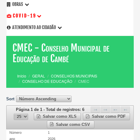
OBRAS
C O V I D - 1 9
ATENDIMENTO AO CIDADÃO
CMEC - Conselho Municipal de
Educação de Cambé
Início
GERAL
CONSELHOS MUNICIPAIS
CONSELHO DE EDUCAÇÃO
CMEC
Sort
Página 1 de 1 - Total de registros: 6
Salvar como XLS
Salvar como PDF
Salvar como CSV
Número
1
ano
2026