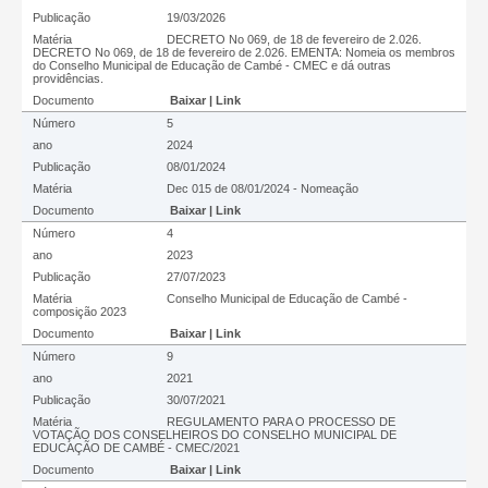
Publicação
19/03/2026
Matéria
DECRETO No 069, de 18 de fevereiro de 2.026.
DECRETO No 069, de 18 de fevereiro de 2.026. EMENTA: Nomeia os membros
do Conselho Municipal de Educação de Cambé - CMEC e dá outras
providências.
Documento
Baixar | Link
Número
5
ano
2024
Publicação
08/01/2024
Matéria
Dec 015 de 08/01/2024 - Nomeação
Documento
Baixar | Link
Número
4
ano
2023
Publicação
27/07/2023
Matéria
Conselho Municipal de Educação de Cambé -
composição 2023
Documento
Baixar | Link
Número
9
ano
2021
Publicação
30/07/2021
Matéria
REGULAMENTO PARA O PROCESSO DE
VOTAÇÃO DOS CONSELHEIROS DO CONSELHO MUNICIPAL DE
EDUCAÇÃO DE CAMBÉ - CMEC/2021
Documento
Baixar | Link